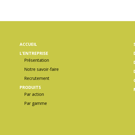
ACCUEIL
L’ENTREPRISE
Présentation
Notre savoir-faire
Recrutement
PRODUITS
Par action
Par gamme