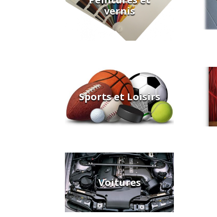
vernis
Sports et Loisirs
Voitures