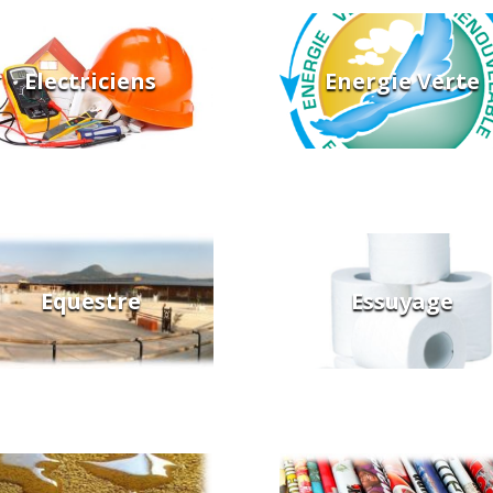
Electriciens
Energie Verte
Equestre
Essuyage