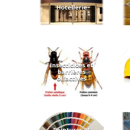
Hotellerie
Insecticides et
barrières
olfactives
Peintures et