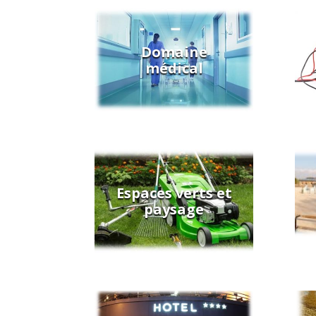
Domaine
médical
Espaces verts et
paysage