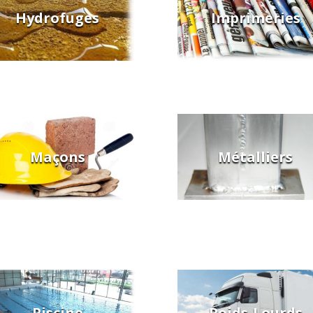
Hydrofuges
Imprimeries
Maçons
Métalliers
Piscine
Poids-Lourds